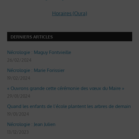
Horaires (Oura)
DERNIERS ARTICLES
Nécrologie : Maguy Fontvieille
26/02/2024
Nécrologie : Marie Forissier
19/02/2024
« Ouvrons grande cette cérémonie des vœux du Maire »
29/01/2024
Quand les enfants de l’école plantent les arbres de demain
19/01/2024
Nécrologie : Jean Julien
13/12/2023