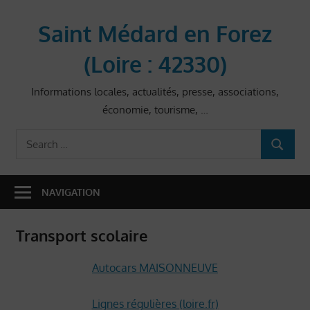
Skip
to
Saint Médard en Forez
content
(Loire : 42330)
Informations locales, actualités, presse, associations,
économie, tourisme, …
Search
SEARCH
for:
NAVIGATION
Transport scolaire
Autocars MAISONNEUVE
Lignes régulières (loire.fr)