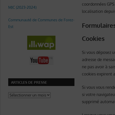
coordonnées GPS. 
MJC (2023-2024)
localisation depui
Communauté de Communes de Forez-
Formulaire
Est
Cookies
Si vous déposez u
adresse de messag
ne pas avoir à sa
cookies expirent 
ARTICLES DE PRESSE
Si vous vous rend
si votre navigateu
Articles
de
supprimé automat
Presse