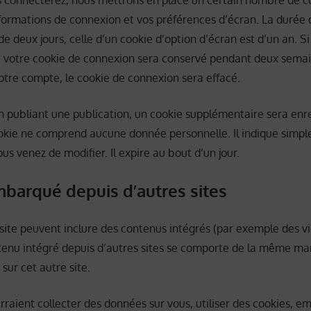
 connecterez, nous mettrons en place un certain nombre de c
nformations de connexion et vos préférences d’écran. La durée 
e deux jours, celle d’un cookie d’option d’écran est d’un an. S
, votre cookie de connexion sera conservé pendant deux semai
tre compte, le cookie de connexion sera effacé.
n publiant une publication, un cookie supplémentaire sera enr
okie ne comprend aucune donnée personnelle. Il indique simple
us venez de modifier. Il expire au bout d’un jour.
barqué depuis d’autres sites
e site peuvent inclure des contenus intégrés (par exemple des v
ntenu intégré depuis d’autres sites se comporte de la même man
 sur cet autre site.
rraient collecter des données sur vous, utiliser des cookies, 