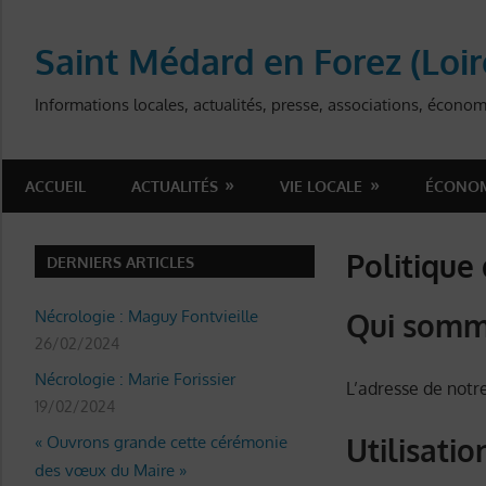
Skip
to
Saint Médard en Forez (Loir
content
Informations locales, actualités, presse, associations, économ
ACCUEIL
ACTUALITÉS
VIE LOCALE
ÉCONOM
Politique 
DERNIERS ARTICLES
Nécrologie : Maguy Fontvieille
Qui somm
26/02/2024
Nécrologie : Marie Forissier
L’adresse de notre
19/02/2024
Utilisati
« Ouvrons grande cette cérémonie
des vœux du Maire »