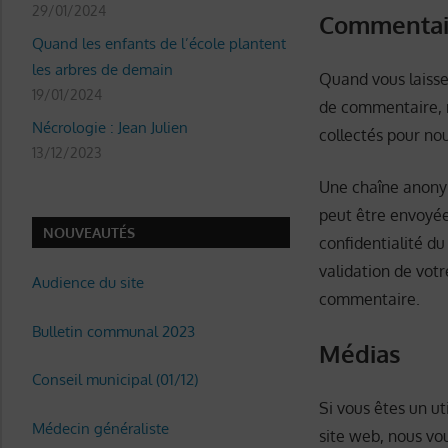
29/01/2024
Commentai
Quand les enfants de l’école plantent
les arbres de demain
Quand vous laisse
19/01/2024
de commentaire, ma
Nécrologie : Jean Julien
collectés pour no
13/12/2023
Une chaîne anony
peut être envoyée 
NOUVEAUTÉS
confidentialité du
validation de vot
Audience du site
commentaire.
Bulletin communal 2023
Médias
Conseil municipal (01/12)
Si vous êtes un ut
Médecin généraliste
site web, nous vo