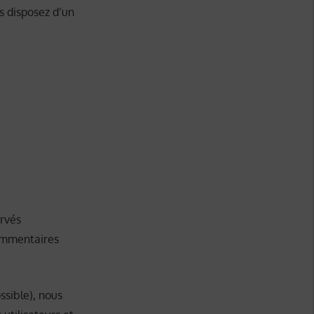
us disposez d’un
rvés
ommentaires
ossible), nous