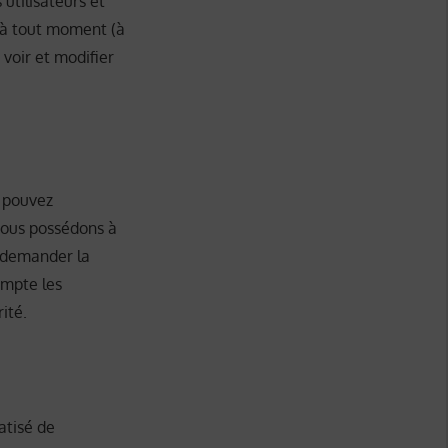
utilisateurs et
s à tout moment (à
 voir et modifier
s pouvez
nous possédons à
t demander la
ompte les
ité.
atisé de