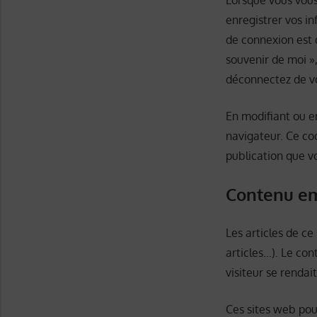
Lorsque vous vous
enregistrer vos i
de connexion est d
souvenir de moi »
déconnectez de vo
En modifiant ou e
navigateur. Ce co
publication que vo
Contenu em
Les articles de c
articles…). Le co
visiteur se rendait
Ces sites web pou