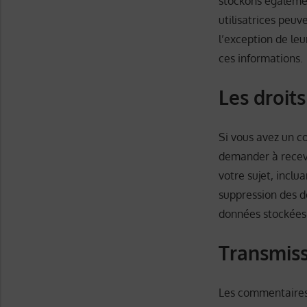
stockons également
utilisatrices peu
l’exception de leu
ces informations.
Les droit
Si vous avez un c
demander à recevo
votre sujet, incl
suppression des d
données stockées à
Transmiss
Les commentaires 