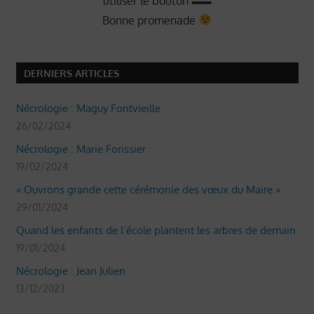
utiliser le bouton
Bonne promenade
DERNIERS ARTICLES
Nécrologie : Maguy Fontvieille
26/02/2024
Nécrologie : Marie Forissier
19/02/2024
« Ouvrons grande cette cérémonie des vœux du Maire »
29/01/2024
Quand les enfants de l’école plantent les arbres de demain
19/01/2024
Nécrologie : Jean Julien
13/12/2023