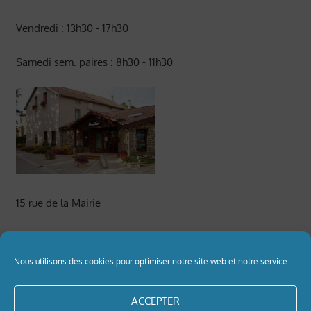
Vendredi : 13h30 - 17h30
Samedi sem. paires : 8h30 - 11h30
15 rue de la Mairie
42330 St Médard en Forez
Nous utilisons des cookies pour optimiser notre site web et notre service.
Tel : 04 77 94 05 21
ACCEPTER
Informations pratiques