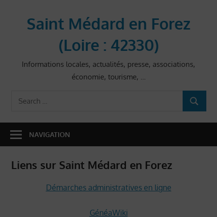
Skip
to
Saint Médard en Forez
content
(Loire : 42330)
Informations locales, actualités, presse, associations,
économie, tourisme, …
Search
SEARCH
for:
NAVIGATION
Liens sur Saint Médard en Forez
Démarches administratives en ligne
GénéaWiki