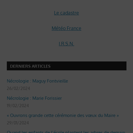
Le cadastre
Météo France
I.R.S.N.
DERNIERS ARTICLES
Nécrologie : Maguy Fontvieille
26/02/2024
Nécrologie : Marie Forissier
19/02/2024
« Ouvrons grande cette cérémonie des vœux du Maire »
29/01/2024
Quand les enfants de l’école plantent les arbres de demain