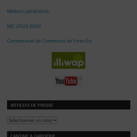
Médecin généraliste
MJC (2023-2024)
Communauté de Communes de Forez-Est
ARTICLES DE PRESSE
Articles
de
Presse
CANTINE & GARDERIE