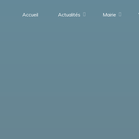
contenu
principal
Accueil
Actualités
Mairie
Saint-
Médard-
en-
Forez
(42330)