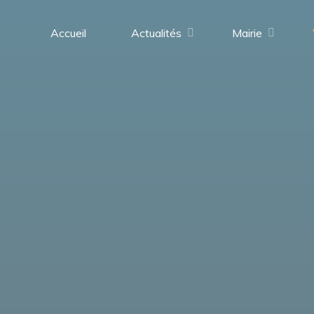
contenu
principal
Accueil
Actualités
Mairie
Saint-
Médard-
en-
Forez
(42330)