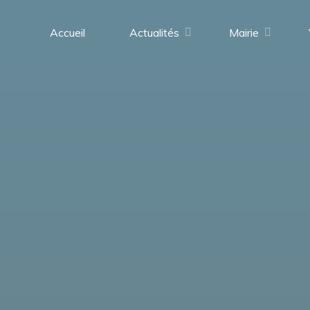
contenu
principal
Accueil
Actualités
Mairie
Saint-
Médard-
en-
Forez
(42330)