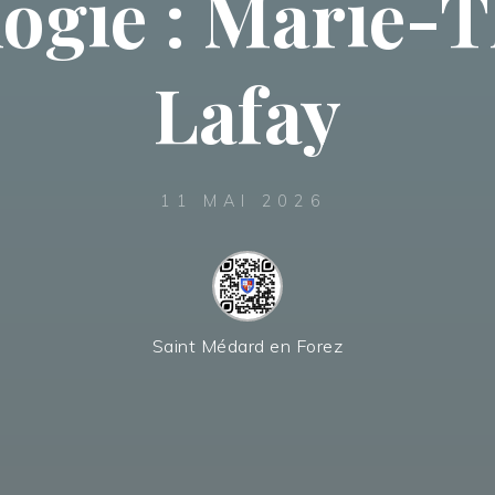
ogie : Marie-
Lafay
11 MAI 2026
Saint Médard en Forez