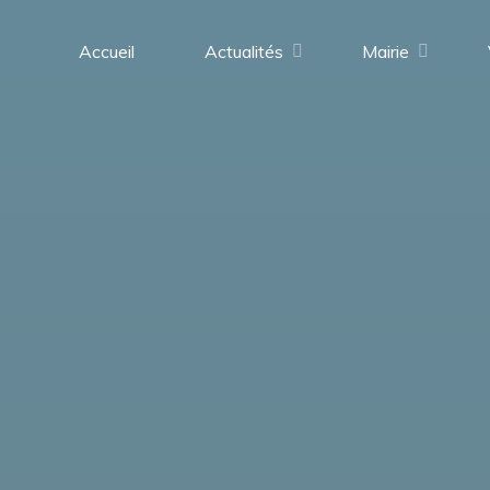
contenu
principal
Accueil
Actualités
Mairie
Saint-
Médard-
en-
Forez
(42330)