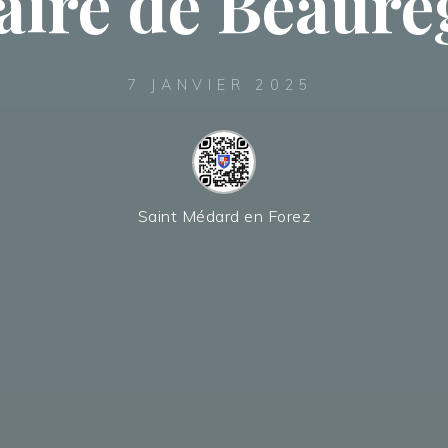
aire de Beaur
7 JANVIER 2025
Saint Médard en Forez