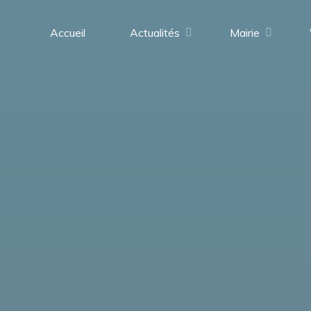
contenu
principal
Accueil
Actualités
Mairie
Saint-
Médard-
en-
Forez
(42330)