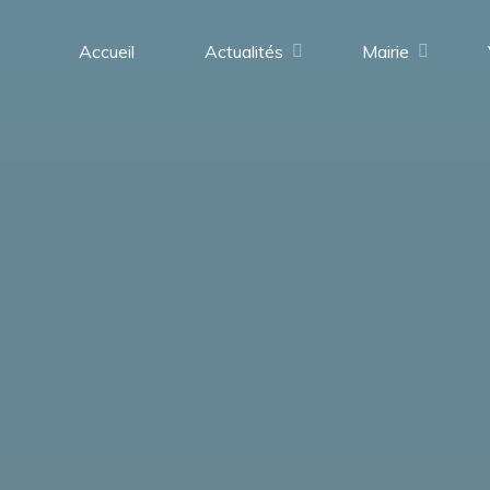
contenu
principal
Accueil
Actualités
Mairie
Saint-
Médard-
en-
Forez
(42330)