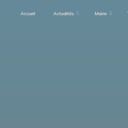
contenu
principal
Accueil
Actualités
Mairie
Saint-
Médard-
en-
Forez
(42330)