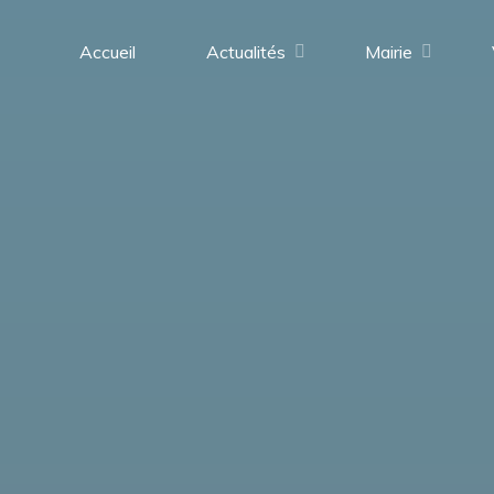
contenu
principal
Accueil
Actualités
Mairie
Saint-
Médard-
en-
Forez
(42330)