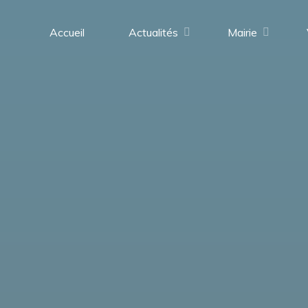
contenu
principal
Accueil
Actualités
Mairie
Saint-
Médard-
en-
Forez
(42330)