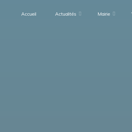
contenu
principal
Accueil
Actualités
Mairie
Saint-
Médard-
en-
Forez
(42330)