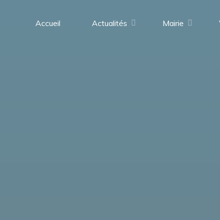
contenu
principal
Accueil
Actualités
Mairie
Saint-
Médard-
en-
Forez
(42330)