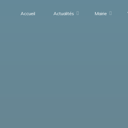
contenu
principal
Accueil
Actualités
Mairie
Saint-
Médard-
en-
Forez
(42330)