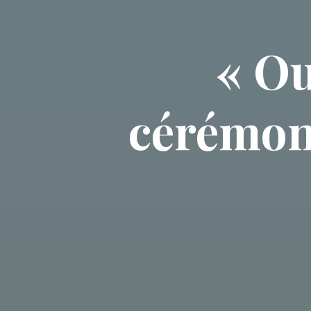
« Ou
cérémon