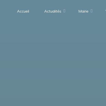
contenu
principal
Accueil
Actualités
Mairie
Saint-
Médard-
en-
Forez
(42330)