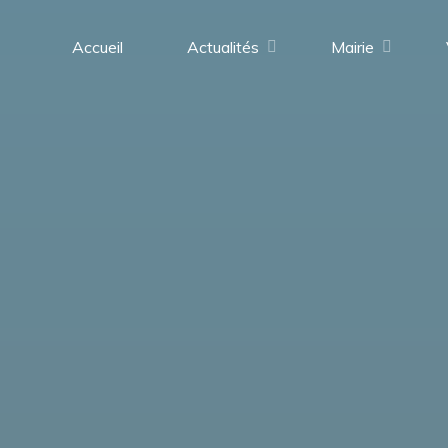
contenu
principal
Accueil
Actualités
Mairie
Saint-
Médard-
en-
Forez
(42330)