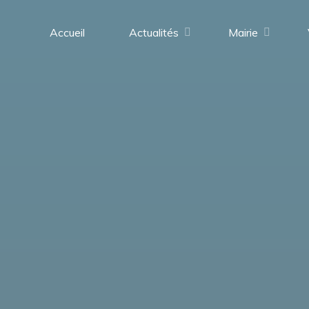
contenu
principal
Accueil
Actualités
Mairie
Saint-
Médard-
en-
Forez
(42330)