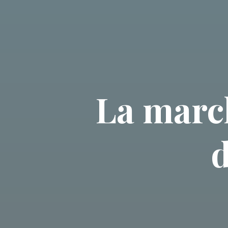
La march
d