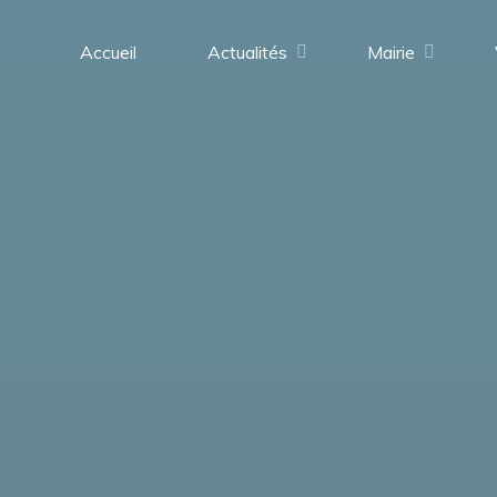
contenu
principal
Accueil
Actualités
Mairie
Saint-
Médard-
en-
Forez
(42330)