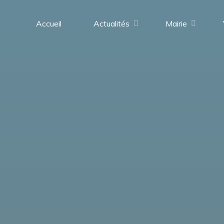
contenu
principal
Accueil
Actualités
Mairie
Saint-
Médard-
en-
Forez
(42330)