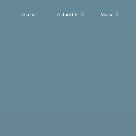
contenu
principal
Accueil
Actualités
Mairie
Saint-
Médard-
en-
Forez
(42330)