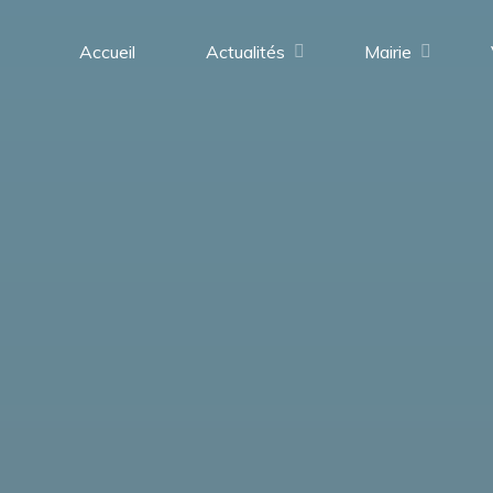
contenu
principal
Accueil
Actualités
Mairie
Saint-
Médard-
en-
Forez
(42330)