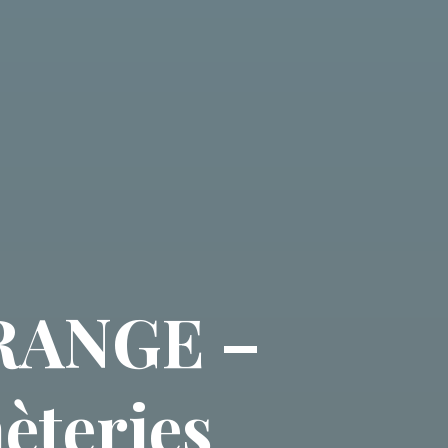
RANGE –
èteries