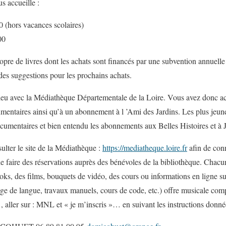
s accueille :
 (hors vacances scolaires)
00
opre de livres dont les achats sont financés par une subvention annuelle
des suggestions pour les prochains achats.
lieu avec la Médiathèque Départementale de la Loire. Vous avez donc 
entaires ainsi qu’à un abonnement à l ’Ami des Jardins. Les plus jeun
umentaires et bien entendu les abonnements aux Belles Histoires et à 
lter le site de la Médiathèque :
https://mediatheque.loire.fr
afin de conn
 faire des réservations auprès des bénévoles de la bibliothèque. Chacun 
oks, des films, bouquets de vidéo, des cours ou informations en ligne s
age de langue, travaux manuels, cours de code, etc.) offre musicale com
e , aller sur : MNL et « je m’inscris »… en suivant les instructions donné