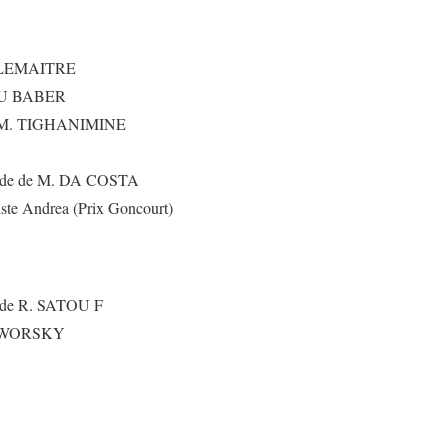
 P. LEMAITRE
 SAU BABER
 de M. TIGHANIMINE
onde de M. DA COSTA
tiste Andrea (Prix Goncourt)
 6 de R. SATOU F
 JAWORSKY