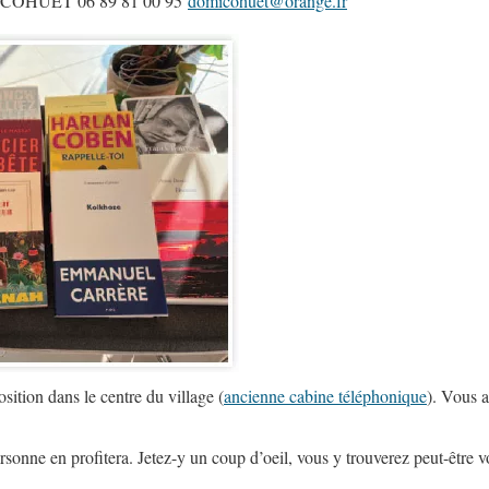
COHUET 06 89 81 00 95
domicohuet@orange.fr
osition dans le centre du village (
ancienne cabine téléphonique
). Vous a
personne en profitera. Jetez-y un coup d’oeil, vous y trouverez peut-être 