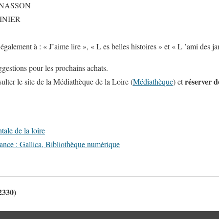
 JONASSON
 MINIER
galement à : « J’aime lire », « L es belles histoires » et « L ’ami des ja
gestions pour les prochains achats.
réserver d
ter le site de la Médiathèque de la Loire (
Médiathèque
) et
le de la loire
rance : Gallica, Bibliothèque numérique
2330)