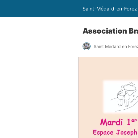
Saint-Médard-en-Forez
Association Br
Saint Médard en Fore